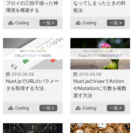
プロイの三拍子揃った神
なってしまったときの対
環境を構築する
処法
Coding
一覧
Coding
一覧
2019.09.08
2019.09.08
Nuxt.jsでURLのパラメー
Nuxt.jsのVuexでAction
タを取得する方法
やMutationに引数を複数
渡す方法
Coding
一覧
Coding
一覧