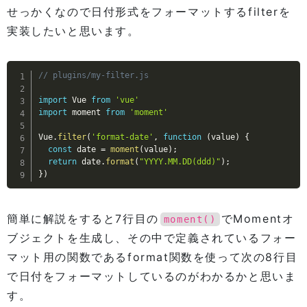
せっかくなので日付形式をフォーマットするfilterを
実装したいと思います。
// plugins/my-filter.js
import
 Vue 
from
'vue'
import
 moment 
from
'moment'
Vue
.
filter
(
'format-date'
,
function
(
value
)
{
const
 date 
=
moment
(
value
)
;
return
 date
.
format
(
"YYYY.MM.DD(ddd)"
)
;
}
)
簡単に解説をすると7行目の
でMomentオ
moment()
ブジェクトを生成し、その中で定義されているフォー
マット用の関数であるformat関数を使って次の8行目
で日付をフォーマットしているのがわかるかと思いま
す。