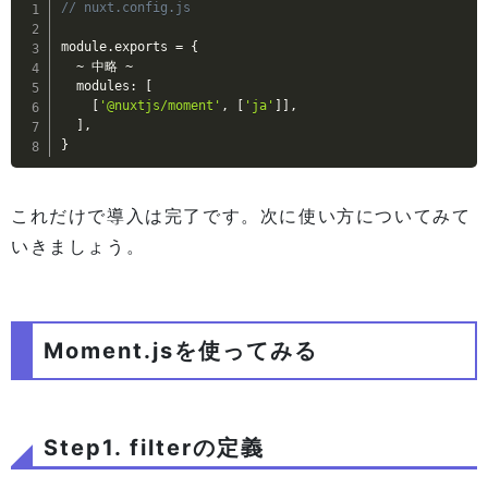
// nuxt.config.js
module
.
exports 
=
{
~
 中略 
~
  modules
:
[
[
'@nuxtjs/moment'
,
[
'ja'
]
]
,
]
,
}
これだけで導入は完了です。次に使い方についてみて
いきましょう。
Moment.jsを使ってみる
Step1. filterの定義