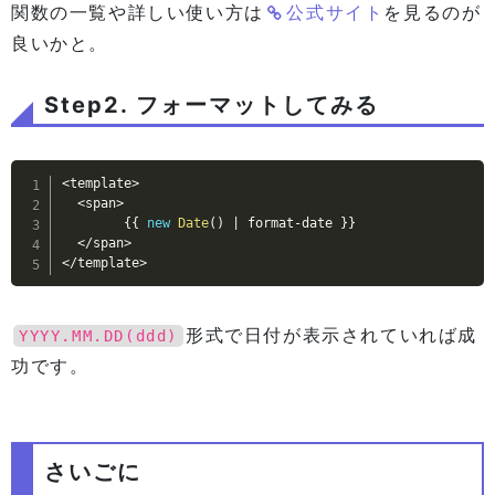
関数の一覧や詳しい使い方は
公式サイト
を見るのが
良いかと。
Step2. フォーマットしてみる
<
template
>
<
span
>
{
{
new
Date
(
)
|
 format
-
date 
}
}
<
/
span
>
<
/
template
>
形式で日付が表示されていれば成
YYYY.MM.DD(ddd)
功です。
さいごに