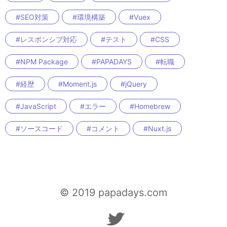
#SEO対策
#環境構築
#Vuex
#レスポンシブ対応
#テスト
#CSS
#NPM Package
#PAPADAYS
#転職
#経歴
#Moment.js
#jQuery
#JavaScript
#エラー
#Homebrew
#ソースコード
#コメント
#Nuxt.js
© 2019 papadays.com